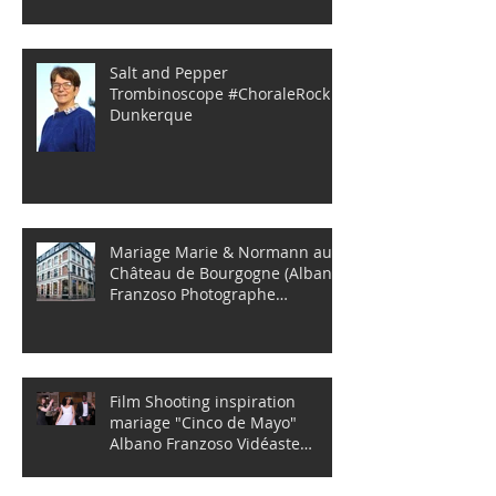
Salt and Pepper
Trombinoscope #ChoraleRock
Dunkerque
Mariage Marie & Normann au
Château de Bourgogne (Albano
Franzoso Photographe
mariages)
Film Shooting inspiration
mariage "Cinco de Mayo"
Albano Franzoso Vidéaste
Photographe Dun