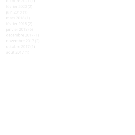
octobre 2021
(1)
1 post
février 2020
(2)
2 posts
juin 2019
(1)
1 post
mars 2018
(1)
1 post
février 2018
(2)
2 posts
janvier 2018
(6)
6 posts
décembre 2017
(1)
1 post
novembre 2017
(2)
2 posts
octobre 2017
(1)
1 post
août 2017
(1)
1 post
juin 2017
(3)
3 posts
Rechercher par Tags
Pas encore de mots-clés.
Retrouvez-nous