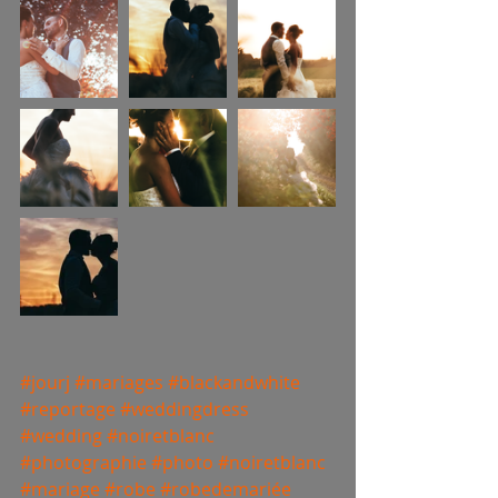
#jourj
#mariages
#blackandwhite
#reportage
#weddingdress
#wedding
#noiretblanc
#photographie
#photo
#noiretblanc
#mariage
#robe
#robedemariée