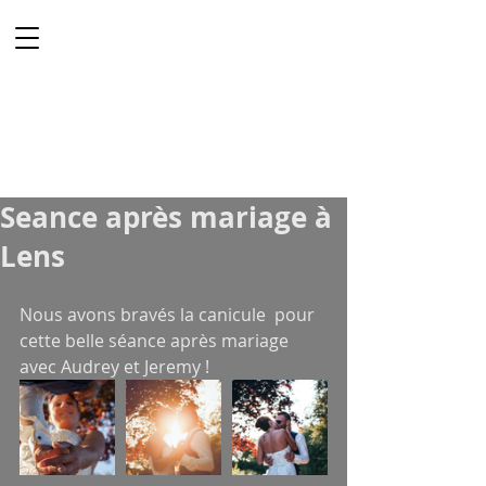
Vista & Co
PHOTOGRAPHE
VIDEASTE
Mariage
Lille
Seance après mariage à
Lens
Nous avons bravés la canicule  pour 
cette belle séance après mariage  
avec Audrey et Jeremy !