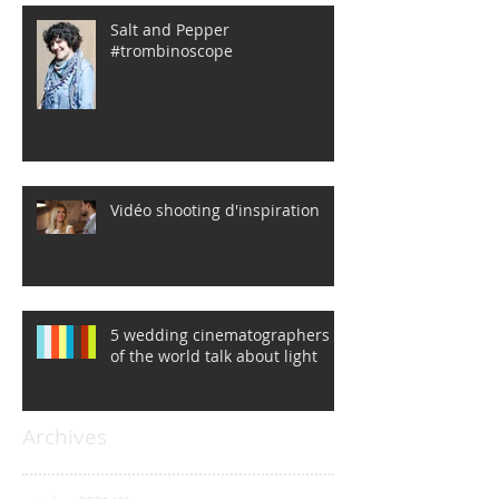
Salt and Pepper
#trombinoscope
Vidéo shooting d'inspiration
5 wedding cinematographers
of the world talk about light
Archives