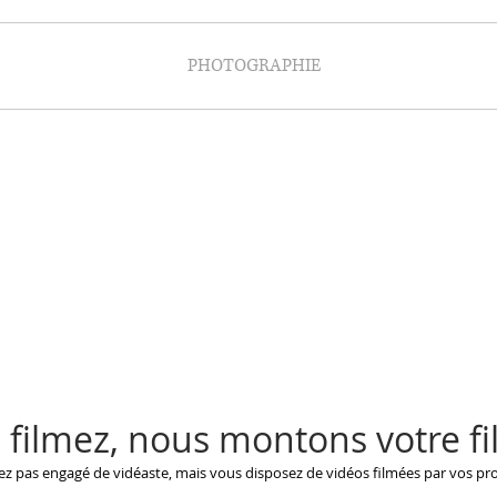
PHOTOGRAPHIE
Vista & Co
PHOTOGRAPHE
VIDEASTE
Mariage
Lille
 filmez, nous montons votre fi
vez pas engagé de vidéaste, mais vous disposez de vidéos filmées par vos pro