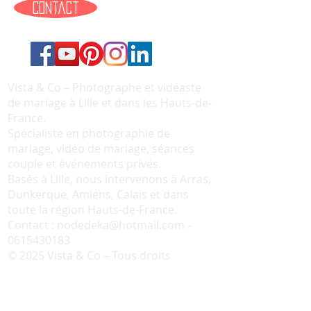
contact
Vista & Co – Photographe et vidéaste
de mariage à Lille et dans les Hauts-de-
France.
Spécialiste en photographie de
mariage, vidéo de mariage, séances
couple et événements privés.
Basés à Lille, nous intervenons à Arras,
Dunkerque, Amiens, Calais et dans
toute la région Hauts-de-France.
Contact :
nodedeka@hotmail.com
–
0615430183
© 2025 Vista & Co – Tous droits
réservés.