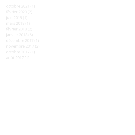
octobre 2021
(1)
1 post
février 2020
(2)
2 posts
juin 2019
(1)
1 post
mars 2018
(1)
1 post
février 2018
(2)
2 posts
janvier 2018
(6)
6 posts
décembre 2017
(1)
1 post
novembre 2017
(2)
2 posts
octobre 2017
(1)
1 post
août 2017
(1)
1 post
juin 2017
(3)
3 posts
Rechercher par Tags
Pas encore de mots-clés.
Retrouvez-nous