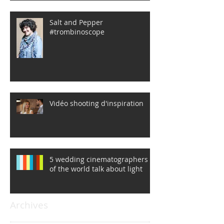
Salt and Pepper
#trombinoscope
Vidéo shooting d'inspiration
5 wedding cinematographers
of the world talk about light
Archives