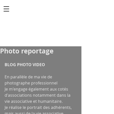
Vista & Co
PHOTOGRAPHE
VIDEASTE
Mariage
Lille
Photo reportage
BLOG PHOTO VIDEO 
En parallèle de ma vie de 
photographe professionnel 
Je m'engage également aux cotés 
d'associations notamment dans la 
vie associative et humanitaire.
Je réalise le portrait des adhérents, 
mais aussi de la vie associative.