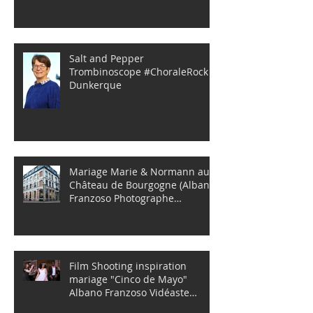
Salt and Pepper
Trombinoscope #ChoraleRock
Dunkerque
Mariage Marie & Normann au
Château de Bourgogne (Albano
Franzoso Photographe
mariages)
Film Shooting inspiration
mariage "Cinco de Mayo"
Albano Franzoso Vidéaste
Photographe Dun